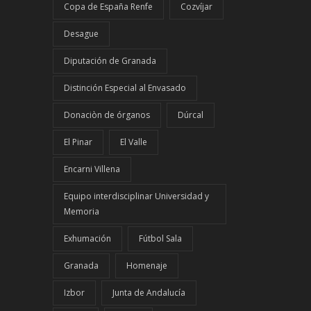
Copa de España Renfe
Cozvíjar
Desague
Diputación de Granada
Distinción Especial al Envasado
Donaciòn de órganos
Dúrcal
El Pinar
El Valle
Encarni Villena
Equipo interdisciplinar Universidad y
Memoria
Exhumación
Fútbol Sala
Granada
Homenaje
Izbor
Junta de Andalucía