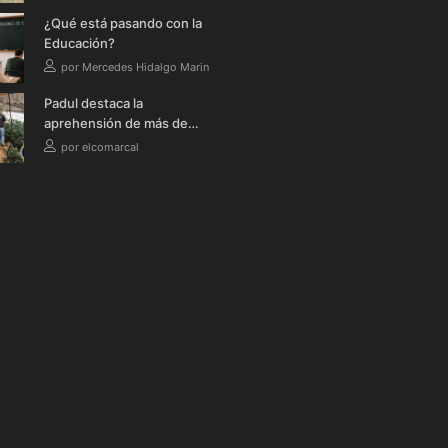
¿Qué está pasando con la
Educación?
por Mercedes Hidalgo Marin
Padul destaca la
aprehensión de más de
1.500 plantas de
por elcomarcal
marihuana en el pueblo
en tres meses