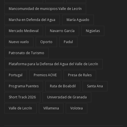
Mancomunidad de municipios Valle de Lecrín
Marcha en Defenda del Agua
María Aguado
Mercado Medieval
Navarro García
Nigüelas
Nuevo vuelo
Oporto
Padul
Patronato de Turismo
Plataforma para la Defensa del Agua del Valle de Lecrín
Portugal
Premios AOVE
Presa de Rules
Programa Puentes
Ruta de Boabdil
Santa Ana
Short Track 2026
Universidad de Granada
Valle de Lecrín
Villamena
Volotea