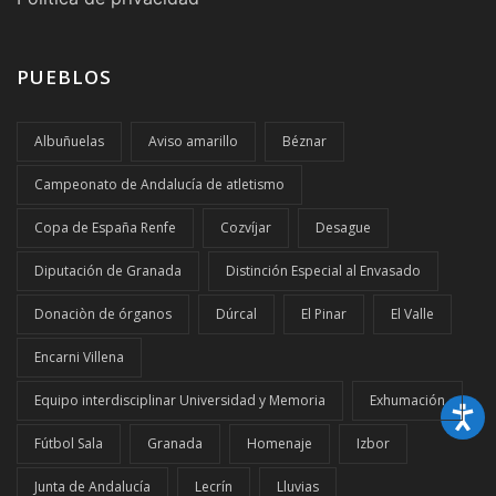
PUEBLOS
Albuñuelas
Aviso amarillo
Béznar
Campeonato de Andalucía de atletismo
Copa de España Renfe
Cozvíjar
Desague
Diputación de Granada
Distinción Especial al Envasado
Donaciòn de órganos
Dúrcal
El Pinar
El Valle
Encarni Villena
Equipo interdisciplinar Universidad y Memoria
Exhumación
Fútbol Sala
Granada
Homenaje
Izbor
Junta de Andalucía
Lecrín
Lluvias