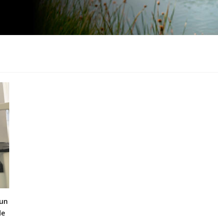
 un
de