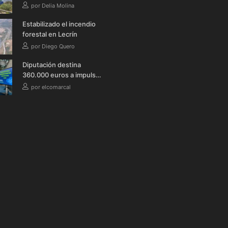
Infoca en Granada tras
por Delia Molina
quedar controlado el
incendio en Lecrín
Estabilizado el incendio
forestal en Lecrín
por Diego Quero
Diputación destina
360.000 euros a impulsar
la celebración de grandes
por elcomarcal
eventos deportivos en la
provincia durante 2026