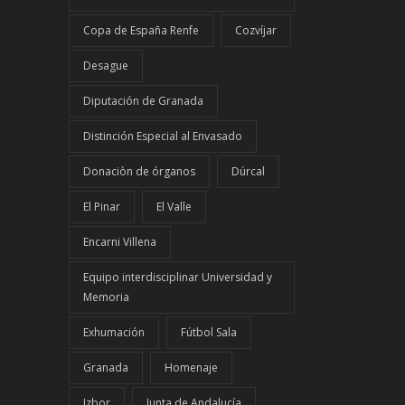
Copa de España Renfe
Cozvíjar
Desague
Diputación de Granada
Distinción Especial al Envasado
Donaciòn de órganos
Dúrcal
El Pinar
El Valle
Encarni Villena
Equipo interdisciplinar Universidad y
Memoria
Exhumación
Fútbol Sala
Granada
Homenaje
Izbor
Junta de Andalucía