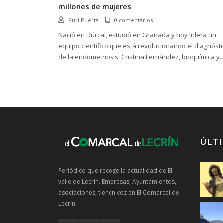
millones de mujeres
Puri Puerta
0 comentarios
Nació en Dúrcal, estudió en Granada y hoy lidera un
equipo científico que está revolucionando el diagnósti
de la endometriosis. Cristina Fernández, bioquímica y
cofundadora de la empresa endogene.bio, lidera el
desarrollo de un test pionero capaz de detectar esta...
ÚLTI
Periódico que recoge la actualidad de El
valle de Lecrín. Empresas, Ayuntamientos,
asociaciones, tienen voz en El Comarcal de
Lecrín.