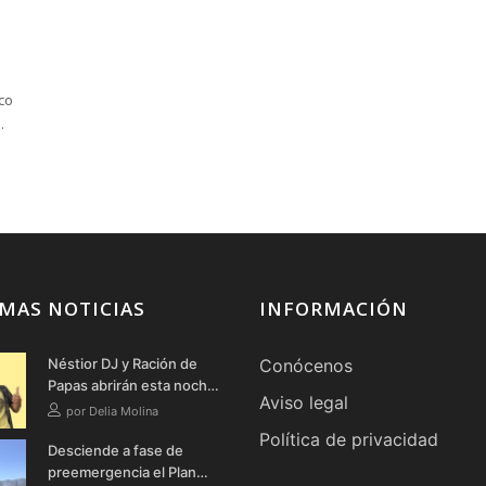
co
MAS NOTICIAS
INFORMACIÓN
Néstior DJ y Ración de
Conócenos
Papas abrirán esta noche
Aviso legal
la Semana Cultural de
por Delia Molina
Cónchar
Política de privacidad
Desciende a fase de
preemergencia el Plan