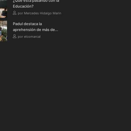
¿Qué está pasando con la
Educación?
por Mercedes Hidalgo Marin
Padul destaca la
aprehensión de más de
1.500 plantas de
por elcomarcal
marihuana en el pueblo
en tres meses