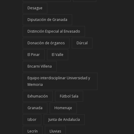
Desague
Diputación de Granada
Distinción Especial al Envasado
Donaciòn de órganos
Dúrcal
El Pinar
El Valle
Encarni Villena
Equipo interdisciplinar Universidad y
Memoria
Exhumación
Fútbol Sala
Granada
Homenaje
Izbor
Junta de Andalucía
Lecrín
Lluvias