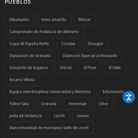
PUEBLOS
Albuñuelas
Aviso amarillo
Béznar
Campeonato de Andalucía de atletismo
Copa de España Renfe
Cozvíjar
Desague
Diputación de Granada
Distinción Especial al Envasado
Donaciòn de órganos
Dúrcal
El Pinar
El Valle
Encarni Villena
Equipo interdisciplinar Universidad y Memoria
Exhumación
Fútbol Sala
Granada
Homenaje
Izbor
Junta de Andalucía
Lecrín
Lluvias
Mancomunidad de municipios Valle de Lecrín