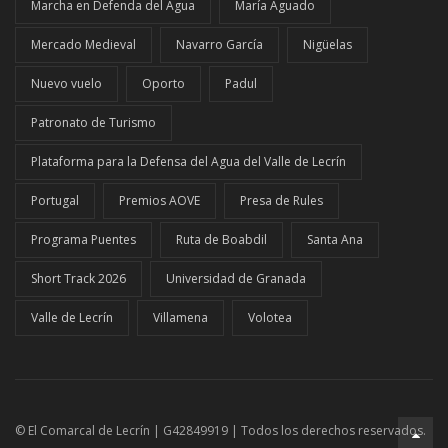
Marcha en Defenda del Agua
María Aguado
Mercado Medieval
Navarro García
Nigüelas
Nuevo vuelo
Oporto
Padul
Patronato de Turismo
Plataforma para la Defensa del Agua del Valle de Lecrín
Portugal
Premios AOVE
Presa de Rules
Programa Puentes
Ruta de Boabdil
Santa Ana
Short Track 2026
Universidad de Granada
Valle de Lecrín
Villamena
Volotea
© El Comarcal de Lecrín | G42849919 | Todos los derechos reservados.