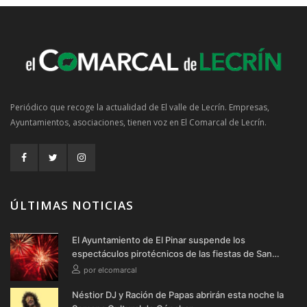
Periódico que recoge la actualidad de El valle de Lecrín. Empresas,
Ayuntamientos, asociaciones, tienen voz en El Comarcal de Lecrín.
ÚLTIMAS NOTICIAS
El Ayuntamiento de El Pinar suspende los
espectáculos pirotécnicos de las fiestas de San
Cayetano y San Roque 2026
por elcomarcal
Néstior DJ y Ración de Papas abrirán esta noche la