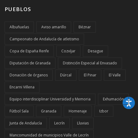
PUEBLOS
Albuñuelas
Aviso amarillo
Béznar
Campeonato de Andalucía de atletismo
Copa de España Renfe
Cozvíjar
Desague
Diputación de Granada
Distinción Especial al Envasado
Donaciòn de órganos
Dúrcal
El Pinar
El Valle
Encarni Villena
Equipo interdisciplinar Universidad y Memoria
Exhumación
Fútbol Sala
Granada
Homenaje
Izbor
Junta de Andalucía
Lecrín
Lluvias
Mancomunidad de municipios Valle de Lecrín