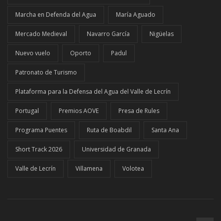
Marcha en Defenda del Agua
María Aguado
Mercado Medieval
Navarro García
Nigüelas
Nuevo vuelo
Oporto
Padul
Patronato de Turismo
Plataforma para la Defensa del Agua del Valle de Lecrín
Portugal
Premios AOVE
Presa de Rules
Programa Puentes
Ruta de Boabdil
Santa Ana
Short Track 2026
Universidad de Granada
Valle de Lecrín
Villamena
Volotea