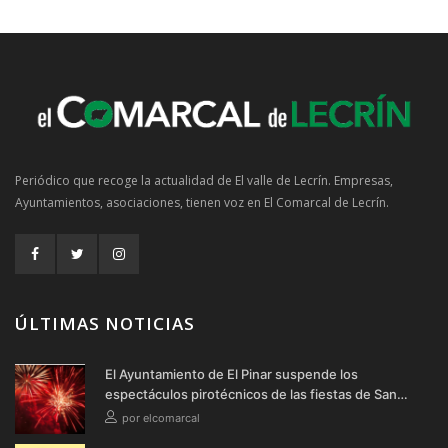
Periódico que recoge la actualidad de El valle de Lecrín. Empresas,
Ayuntamientos, asociaciones, tienen voz en El Comarcal de Lecrín.
ÚLTIMAS NOTICIAS
El Ayuntamiento de El Pinar suspende los
espectáculos pirotécnicos de las fiestas de San
Cayetano y San Roque 2026
por elcomarcal