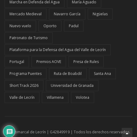
Marcha en Defenda del Agua
María Aguado
Mercado Medieval
Navarro García
Nigüelas
Nuevo vuelo
Oporto
Padul
Patronato de Turismo
Plataforma para la Defensa del Agua del Valle de Lecrín
Portugal
Premios AOVE
Presa de Rules
Programa Puentes
Ruta de Boabdil
Santa Ana
Short Track 2026
Universidad de Granada
Valle de Lecrín
Villamena
Volotea
© El Comarcal de Lecrín | G42849919 | Todos los derechos reservados.