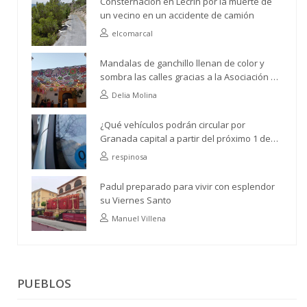
Consternación en Lecrín por la muerte de
un vecino en un accidente de camión
elcomarcal
Mandalas de ganchillo llenan de color y
sombra las calles gracias a la Asociación de
Vecinos Río Ízbor
Delia Molina
¿Qué vehículos podrán circular por
Granada capital a partir del próximo 1 de
abril?
respinosa
Padul preparado para vivir con esplendor
su Viernes Santo
Manuel Villena
PUEBLOS