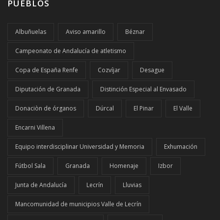
PUEBLOS
Albuñuelas
Aviso amarillo
Béznar
Campeonato de Andalucía de atletismo
Copa de España Renfe
Cozvíjar
Desague
Diputación de Granada
Distinción Especial al Envasado
Donaciòn de órganos
Dúrcal
El Pinar
El Valle
Encarni Villena
Equipo interdisciplinar Universidad y Memoria
Exhumación
Fútbol Sala
Granada
Homenaje
Izbor
Junta de Andalucía
Lecrín
Lluvias
Mancomunidad de municipios Valle de Lecrín