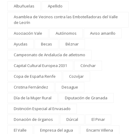
Albuñuelas
Apellido
Asamblea de Vecinos contra las Embotelladoras del Valle
de Lecrín
Asociación Vale
Autónomos
Aviso amarillo
Ayudas
Becas
Béznar
Campeonato de Andalucía de atletismo
Capital Cultural Europea 2031
Cónchar
Copa de España Renfe
Cozvíjar
Cristina Fernández
Desague
Día de la Mujer Rural
Diputación de Granada
Distinción Especial al Envasado
Donaciòn de órganos
Dúrcal
El Pinar
El Valle
Empresa del agua
Encarni Villena