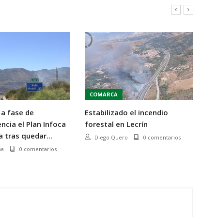
COMARCA
P
a fase de
Estabilizado el incendio
Di
cia el Plan Infoca
forestal en Lecrín
eu
 tras quedar...
ce
Diego Quero
0 comentarios
ev
na
0 comentarios