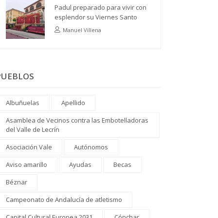
Padul preparado para vivir con
esplendor su Viernes Santo
Manuel Villena
PUEBLOS
Albuñuelas
Apellido
Asamblea de Vecinos contra las Embotelladoras
del Valle de Lecrín
Asociación Vale
Autónomos
Aviso amarillo
Ayudas
Becas
Béznar
Campeonato de Andalucía de atletismo
Capital Cultural Europea 2031
Cónchar