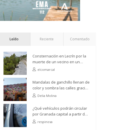
Leído
Reciente
Comentado
Consternación en Lecrín por la
muerte de un vecino en un
accidente de camión
elcomarcal
Mandalas de ganchillo llenan de
color y sombra las calles gracias
a la Asociación de Vecinos Río
Delia Molina
Ízbor
¿Qué vehículos podrán circular
por Granada capital a partir del
próximo 1 de abril?
respinosa