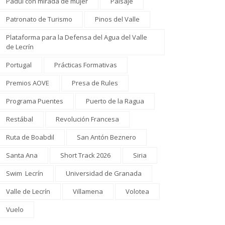
Padul con mirada de mujer
Paisaje
Patronato de Turismo
Pinos del Valle
Plataforma para la Defensa del Agua del Valle
de Lecrín
Portugal
Prácticas Formativas
Premios AOVE
Presa de Rules
Programa Puentes
Puerto de la Ragua
Restábal
Revolución Francesa
Ruta de Boabdil
San Antón Beznero
Santa Ana
Short Track 2026
Siria
Swim Lecrín
Universidad de Granada
Valle de Lecrín
Villamena
Volotea
Vuelo