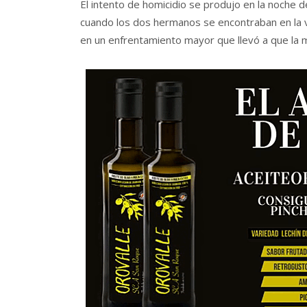
El intento de homicidio se produjo en la noche d
cuando los dos hermanos se encontraban en la vi
en un enfrentamiento mayor que llevó a que la m