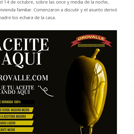
el 14 de octubre, sobre las once y media de la noche,
vienda familiar. Comenzaron a discutir y el asunto derivó
adre los echara de la casa.