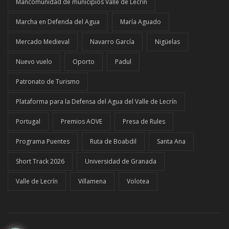
Mancomunidad de municipios Valle de Lecrín
Marcha en Defenda del Agua
María Aguado
Mercado Medieval
Navarro García
Nigüelas
Nuevo vuelo
Oporto
Padul
Patronato de Turismo
Plataforma para la Defensa del Agua del Valle de Lecrín
Portugal
Premios AOVE
Presa de Rules
Programa Puentes
Ruta de Boabdil
Santa Ana
Short Track 2026
Universidad de Granada
Valle de Lecrín
Villamena
Volotea