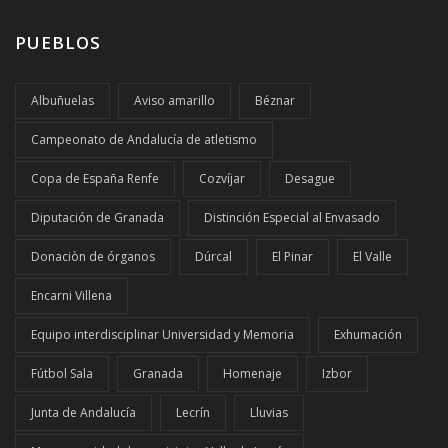
PUEBLOS
Albuñuelas
Aviso amarillo
Béznar
Campeonato de Andalucía de atletismo
Copa de España Renfe
Cozvíjar
Desague
Diputación de Granada
Distinción Especial al Envasado
Donaciòn de órganos
Dúrcal
El Pinar
El Valle
Encarni Villena
Equipo interdisciplinar Universidad y Memoria
Exhumación
Fútbol Sala
Granada
Homenaje
Izbor
Junta de Andalucía
Lecrín
Lluvias