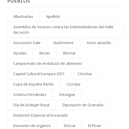
PUEBLOS
Albuñuelas
Apellido
Asamblea de Vecinos contra las Embotelladoras del Valle
de Lecrín
Asociación Vale
Autónomos
Aviso amarillo
Ayudas
Becas
Béznar
Campeonato de Andalucía de atletismo
Capital Cultural Europea 2031
Cónchar
Copa de España Renfe
Cozvíjar
Cristina Fernández
Desague
Día de la Mujer Rural
Diputación de Granada
Distinción Especial al Envasado
Donaciòn de órganos
Dúrcal
El Pinar