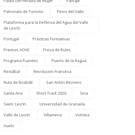
Padul con mirada de mujer
Paisaje
Patronato de Turismo
Pinos del Valle
Plataforma para la Defensa del Agua del Valle
de Lecrín
Portugal
Prácticas Formativas
Premios AOVE
Presa de Rules
Programa Puentes
Puerto de la Ragua
Restábal
Revolución Francesa
Ruta de Boabdil
San Antón Beznero
Santa Ana
Short Track 2026
Siria
Swim Lecrín
Universidad de Granada
Valle de Lecrín
Villamena
Volotea
Vuelo