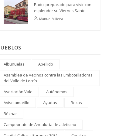
Padul preparado para vivir con
esplendor su Viernes Santo
Manuel Villena
PUEBLOS
Albuñuelas
Apellido
Asamblea de Vecinos contra las Embotelladoras
del Valle de Lecrín
Asociación Vale
Autónomos
Aviso amarillo
Ayudas
Becas
Béznar
Campeonato de Andalucía de atletismo
Capital Cultural Europea 2031
Cónchar