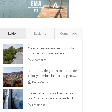
Leído
Reciente
Comentado
Consternación en Lecrín por la
muerte de un vecino en un
accidente de camión
elcomarcal
Mandalas de ganchillo llenan de
color y sombra las calles gracias
a la Asociación de Vecinos Río
Delia Molina
Ízbor
¿Qué vehículos podrán circular
por Granada capital a partir del
próximo 1 de abril?
respinosa