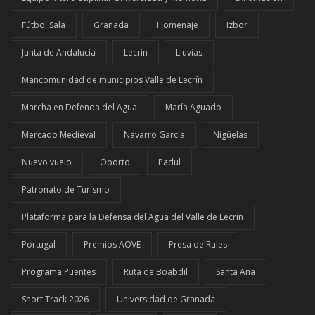
Fútbol Sala
Granada
Homenaje
Izbor
Junta de Andalucía
Lecrín
Lluvias
Mancomunidad de municipios Valle de Lecrín
Marcha en Defenda del Agua
María Aguado
Mercado Medieval
Navarro García
Nigüelas
Nuevo vuelo
Oporto
Padul
Patronato de Turismo
Plataforma para la Defensa del Agua del Valle de Lecrín
Portugal
Premios AOVE
Presa de Rules
Programa Puentes
Ruta de Boabdil
Santa Ana
Short Track 2026
Universidad de Granada