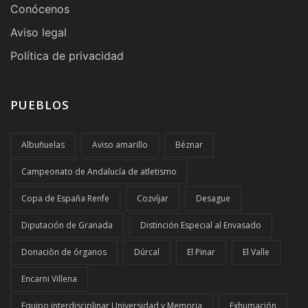
Conócenos
Aviso legal
Política de privacidad
PUEBLOS
Albuñuelas
Aviso amarillo
Béznar
Campeonato de Andalucía de atletismo
Copa de España Renfe
Cozvíjar
Desague
Diputación de Granada
Distinción Especial al Envasado
Donaciòn de órganos
Dúrcal
El Pinar
El Valle
Encarni Villena
Equipo interdisciplinar Universidad y Memoria
Exhumación