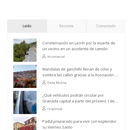
Leído
Reciente
Comentado
Consternación en Lecrín por la muerte de
un vecino en un accidente de camión
elcomarcal
Mandalas de ganchillo llenan de color y
sombra las calles gracias a la Asociación de
Vecinos Río Ízbor
Delia Molina
¿Qué vehículos podrán circular por
Granada capital a partir del próximo 1 de
abril?
respinosa
Padul preparado para vivir con esplendor
su Viernes Santo