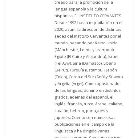
creado para la promoción de la
lengua española y la cultura
hispánica, EL INSTITUTO CERVANTES.
Desde 1992 hasta mi jubilación en el
2020, asumí la dirección de distintas
sedes del Instituto Cervantes por el
mundo, pasando por Reino Unido
(Mánchester, Leeds y Liverpool),
Egipto (El Cairo y Alejandría), Israel
(Tel Aviv), Siria (Damasco), Líbano
(Beirut), Turquía (Estambul), Japón
(Tokio), Corea del Sur (Seúl y Suwon)
y Argelia (Argel). Como apasionado
de las lenguas, domino en distintos
grados, además del español, el
inglés, francés, turco, árabe, italiano,
catalán, hebreo, portugués y
japonés. Cuento con numerosas
publicaciones en el campo de la
lingüística y he dirigido varias
revistas literarias. Soy autor de tres