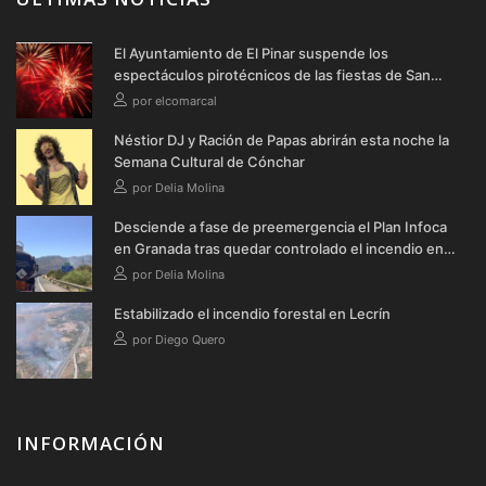
El Ayuntamiento de El Pinar suspende los
espectáculos pirotécnicos de las fiestas de San
Cayetano y San Roque 2026
por elcomarcal
Néstior DJ y Ración de Papas abrirán esta noche la
Semana Cultural de Cónchar
por Delia Molina
Desciende a fase de preemergencia el Plan Infoca
en Granada tras quedar controlado el incendio en
Lecrín
por Delia Molina
Estabilizado el incendio forestal en Lecrín
por Diego Quero
INFORMACIÓN