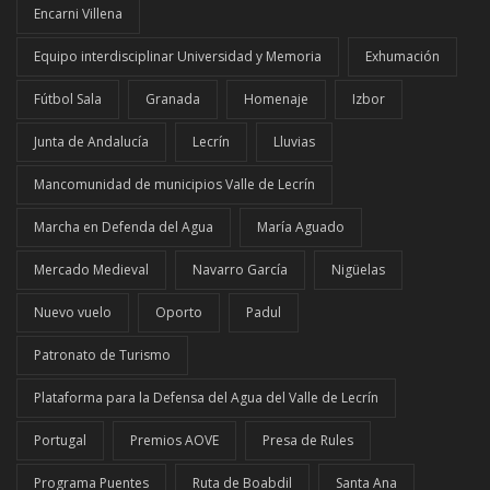
Encarni Villena
Equipo interdisciplinar Universidad y Memoria
Exhumación
Fútbol Sala
Granada
Homenaje
Izbor
Junta de Andalucía
Lecrín
Lluvias
Mancomunidad de municipios Valle de Lecrín
Marcha en Defenda del Agua
María Aguado
Mercado Medieval
Navarro García
Nigüelas
Nuevo vuelo
Oporto
Padul
Patronato de Turismo
Plataforma para la Defensa del Agua del Valle de Lecrín
Portugal
Premios AOVE
Presa de Rules
Programa Puentes
Ruta de Boabdil
Santa Ana