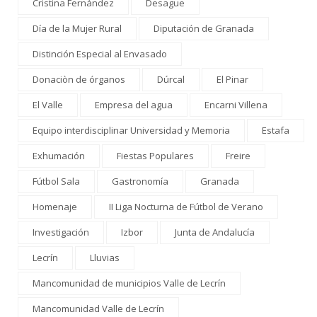
Cristina Fernández
Desague
Día de la Mujer Rural
Diputación de Granada
Distinción Especial al Envasado
Donaciòn de órganos
Dúrcal
El Pinar
El Valle
Empresa del agua
Encarni Villena
Equipo interdisciplinar Universidad y Memoria
Estafa
Exhumación
Fiestas Populares
Freire
Fútbol Sala
Gastronomía
Granada
Homenaje
II Liga Nocturna de Fútbol de Verano
Investigación
Izbor
Junta de Andalucía
Lecrín
Lluvias
Mancomunidad de municipios Valle de Lecrín
Mancomunidad Valle de Lecrín