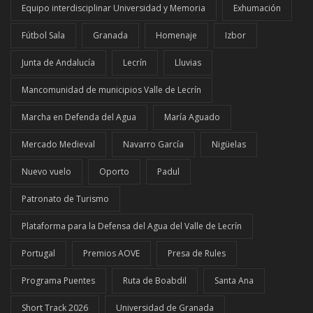
Equipo interdisciplinar Universidad y Memoria
Exhumación
Fútbol Sala
Granada
Homenaje
Izbor
Junta de Andalucía
Lecrín
Lluvias
Mancomunidad de municipios Valle de Lecrín
Marcha en Defenda del Agua
María Aguado
Mercado Medieval
Navarro García
Nigüelas
Nuevo vuelo
Oporto
Padul
Patronato de Turismo
Plataforma para la Defensa del Agua del Valle de Lecrín
Portugal
Premios AOVE
Presa de Rules
Programa Puentes
Ruta de Boabdil
Santa Ana
Short Track 2026
Universidad de Granada