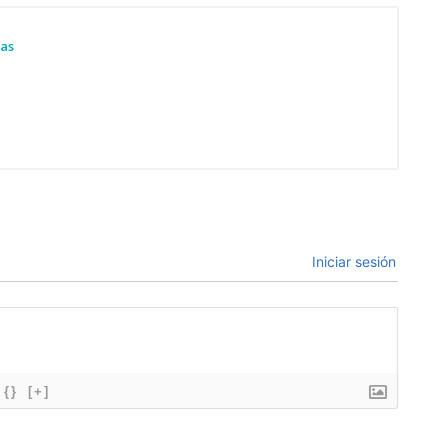
ias
Iniciar sesión
{}
[+]