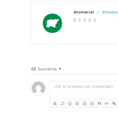
elcomarcal
474 notic
Suscribirse