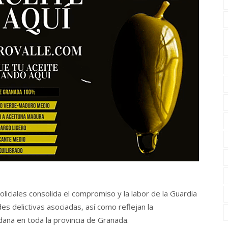
oliciales consolida el compromiso y la labor de la Guardia
ades delictivas asociadas, así como reflejan la
dana en toda la provincia de Granada.