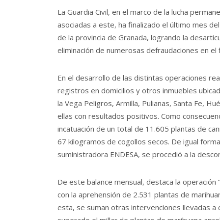
La Guardia Civil, en el marco de la lucha permanen
asociadas a este, ha finalizado el último mes d
de la provincia de Granada, logrando la desarti
eliminación de numerosas defraudaciones en el fl
En el desarrollo de las distintas operaciones re
registros en domicilios y otros inmuebles ubicad
la Vega Peligros, Armilla, Pulianas, Santa Fe, Hu
ellas con resultados positivos. Como consecuenci
incatuación de un total de 11.605 plantas de can
67 kilogramos de cogollos secos. De igual forma
suministradora ENDESA, se procedió a la descone
De este balance mensual, destaca la operación “C
con la aprehensión de 2.531 plantas de marihuana
esta, se suman otras intervenciones llevadas a 
superado el millar de plantas de marihuana apre