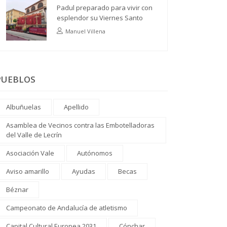
Padul preparado para vivir con
esplendor su Viernes Santo
Manuel Villena
PUEBLOS
Albuñuelas
Apellido
Asamblea de Vecinos contra las Embotelladoras
del Valle de Lecrín
Asociación Vale
Autónomos
Aviso amarillo
Ayudas
Becas
Béznar
Campeonato de Andalucía de atletismo
Capital Cultural Europea 2031
Cónchar