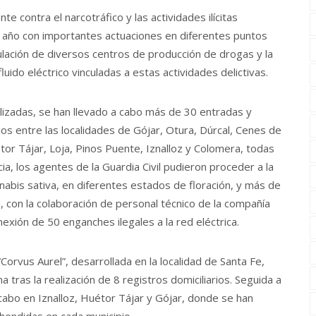
te contra el narcotráfico y las actividades ilícitas
el año con importantes actuaciones en diferentes puntos
culación de diversos centros de producción de drogas y la
uido eléctrico vinculadas a estas actividades delictivas.
alizadas, se han llevado a cabo más de 30 entradas y
os entre las localidades de Gójar, Otura, Dúrcal, Cenes de
étor Tájar, Loja, Pinos Puente, Iznalloz y Colomera, todas
a, los agentes de la Guardia Civil pudieron proceder a la
nabis sativa, en diferentes estados de floración, y más de
, con la colaboración de personal técnico de la compañía
xión de 50 enganches ilegales a la red eléctrica.
orvus Aurel”, desarrollada en la localidad de Santa Fe,
 tras la realización de 8 registros domiciliarios. Seguida a
cabo en Iznalloz, Huétor Tájar y Gójar, donde se han
hendidas en cada municipio.