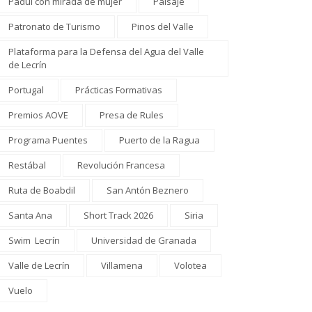
Padul con mirada de mujer
Paisaje
Patronato de Turismo
Pinos del Valle
Plataforma para la Defensa del Agua del Valle
de Lecrín
Portugal
Prácticas Formativas
Premios AOVE
Presa de Rules
Programa Puentes
Puerto de la Ragua
Restábal
Revolución Francesa
Ruta de Boabdil
San Antón Beznero
Santa Ana
Short Track 2026
Siria
Swim Lecrín
Universidad de Granada
Valle de Lecrín
Villamena
Volotea
Vuelo