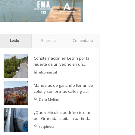
Leído
Reciente
Comentado
Consternación en Lecrín por la
muerte de un vecino en un
accidente de camión
elcomarcal
Mandalas de ganchillo llenan de
color y sombra las calles gracias
a la Asociación de Vecinos Río
Delia Molina
Ízbor
¿Qué vehículos podrán circular
por Granada capital a partir del
próximo 1 de abril?
respinosa