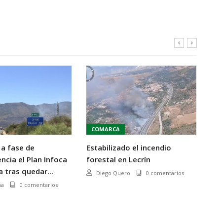
COMARCA
P
a fase de
Estabilizado el incendio
Di
cia el Plan Infoca
forestal en Lecrín
eu
 tras quedar...
ce
Diego Quero
0 comentarios
ev
na
0 comentarios