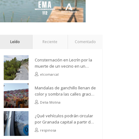
Leído
Reciente
Comentado
Consternación en Lecrín por la
muerte de un vecino en un
accidente de camión
elcomarcal
Mandalas de ganchillo llenan de
color y sombra las calles gracias
a la Asociación de Vecinos Río
Delia Molina
Ízbor
¿Qué vehículos podrán circular
por Granada capital a partir del
próximo 1 de abril?
respinosa