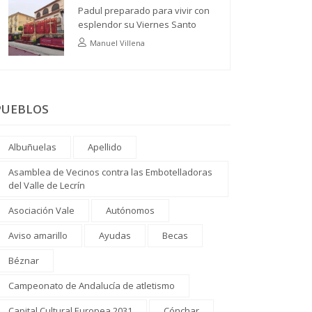
Padul preparado para vivir con
esplendor su Viernes Santo
Manuel Villena
PUEBLOS
Albuñuelas
Apellido
Asamblea de Vecinos contra las Embotelladoras
del Valle de Lecrín
Asociación Vale
Autónomos
Aviso amarillo
Ayudas
Becas
Béznar
Campeonato de Andalucía de atletismo
Capital Cultural Europea 2031
Cónchar