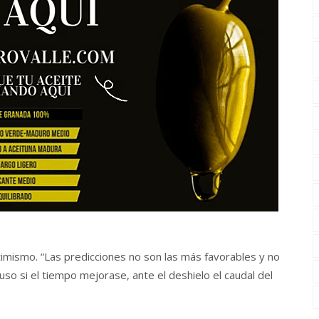
timismo. “Las predicciones no son las más favorables y no
so si el tiempo mejorase, ante el deshielo el caudal del