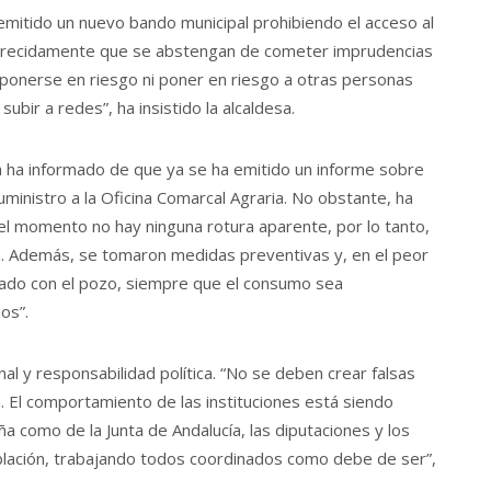
 emitido un nuevo bando municipal prohibiendo el acceso al
ncarecidamente que se abstengan de cometer imprudencias
 ponerse en riesgo ni poner en riesgo a otras personas
bir a redes”, ha insistido la alcaldesa.
a ha informado de que ya se ha emitido un informe sobre
suministro a la Oficina Comarcal Agraria. No obstante, ha
 el momento no hay ninguna rotura aparente, por lo tanto,
a. Además, se tomaron medidas preventivas y, en el peor
izado con el pozo, siempre que el consumo sea
os”.
nal y responsabilidad política. “No se deben crear falsas
n. El comportamiento de las instituciones está siendo
a como de la Junta de Andalucía, las diputaciones y los
oblación, trabajando todos coordinados como debe de ser”,