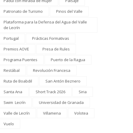
Padul con mirada de mujer
Paisaje
Patronato de Turismo
Pinos del Valle
Plataforma para la Defensa del Agua del Valle
de Lecrín
Portugal
Prácticas Formativas
Premios AOVE
Presa de Rules
Programa Puentes
Puerto de la Ragua
Restábal
Revolución Francesa
Ruta de Boabdil
San Antón Beznero
Santa Ana
Short Track 2026
Siria
Swim Lecrín
Universidad de Granada
Valle de Lecrín
Villamena
Volotea
Vuelo