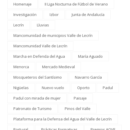
Homenaje
II Liga Nocturna de Fútbol de Verano
Investigación
Izbor
Junta de Andalucía
Lecrín
Lluvias
Mancomunidad de municipios Valle de Lecrín
Mancomunidad Valle de Lecrín
Marcha en Defenda del Agua
María Aguado
Menorca
Mercado Medieval
Mosqueteros del Santísimo
Navarro García
Nigüelas
Nuevo vuelo
Oporto
Padul
Padul con mirada de mujer
Paisaje
Patronato de Turismo
Pinos del Valle
Plataforma para la Defensa del Agua del Valle de Lecrín
Portugal
Prácticas Formativas
Premios AOVE