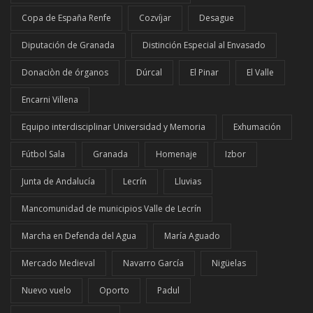
Copa de España Renfe
Cozvíjar
Desague
Diputación de Granada
Distinción Especial al Envasado
Donaciòn de órganos
Dúrcal
El Pinar
El Valle
Encarni Villena
Equipo interdisciplinar Universidad y Memoria
Exhumación
Fútbol Sala
Granada
Homenaje
Izbor
Junta de Andalucía
Lecrín
Lluvias
Mancomunidad de municipios Valle de Lecrín
Marcha en Defenda del Agua
María Aguado
Mercado Medieval
Navarro García
Nigüelas
Nuevo vuelo
Oporto
Padul