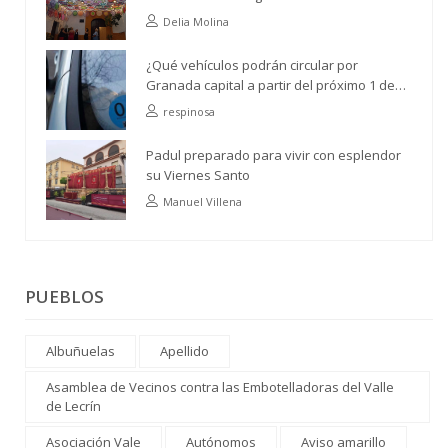
Vecinos Río Ízbor
Delia Molina
¿Qué vehículos podrán circular por
Granada capital a partir del próximo 1 de
abril?
respinosa
Padul preparado para vivir con esplendor
su Viernes Santo
Manuel Villena
PUEBLOS
Albuñuelas
Apellido
Asamblea de Vecinos contra las Embotelladoras del Valle
de Lecrín
Asociación Vale
Autónomos
Aviso amarillo