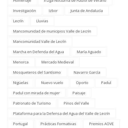
Homenaje
II Liga Nocturna de Fútbol de Verano
Investigación
Izbor
Junta de Andalucía
Lecrín
Lluvias
Mancomunidad de municipios Valle de Lecrín
Mancomunidad Valle de Lecrín
Marcha en Defenda del Agua
María Aguado
Menorca
Mercado Medieval
Mosqueteros del Santísimo
Navarro García
Nigüelas
Nuevo vuelo
Oporto
Padul
Padul con mirada de mujer
Paisaje
Patronato de Turismo
Pinos del Valle
Plataforma para la Defensa del Agua del Valle de Lecrín
Portugal
Prácticas Formativas
Premios AOVE