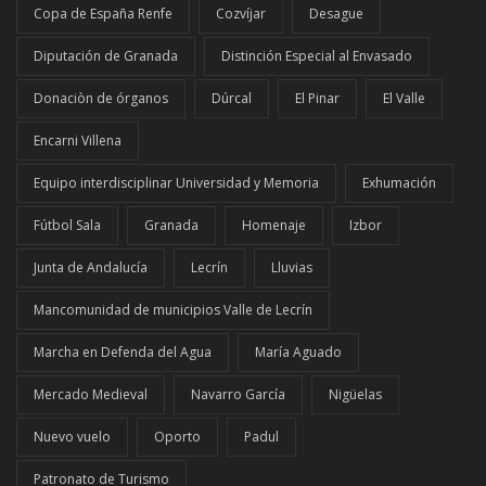
Copa de España Renfe
Cozvíjar
Desague
Diputación de Granada
Distinción Especial al Envasado
Donaciòn de órganos
Dúrcal
El Pinar
El Valle
Encarni Villena
Equipo interdisciplinar Universidad y Memoria
Exhumación
Fútbol Sala
Granada
Homenaje
Izbor
Junta de Andalucía
Lecrín
Lluvias
Mancomunidad de municipios Valle de Lecrín
Marcha en Defenda del Agua
María Aguado
Mercado Medieval
Navarro García
Nigüelas
Nuevo vuelo
Oporto
Padul
Patronato de Turismo