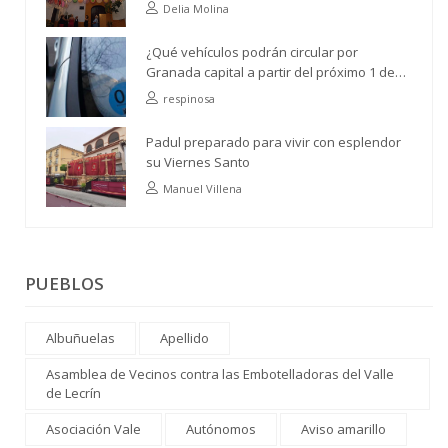
Vecinos Río Ízbor
Delia Molina
¿Qué vehículos podrán circular por
Granada capital a partir del próximo 1 de
abril?
respinosa
Padul preparado para vivir con esplendor
su Viernes Santo
Manuel Villena
PUEBLOS
Albuñuelas
Apellido
Asamblea de Vecinos contra las Embotelladoras del Valle
de Lecrín
Asociación Vale
Autónomos
Aviso amarillo