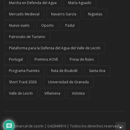
Marcha en Defenda del Agua
María Aguado
Mercado Medieval
Navarro García
Nigüelas
Nuevo vuelo
Oporto
Padul
Patronato de Turismo
Plataforma para la Defensa del Agua del Valle de Lecrín
Portugal
Premios AOVE
Presa de Rules
Programa Puentes
Ruta de Boabdil
Santa Ana
Short Track 2026
Universidad de Granada
Valle de Lecrín
Villamena
Volotea
© El Comarcal de Lecrín | G42849919 | Todos los derechos reservados.