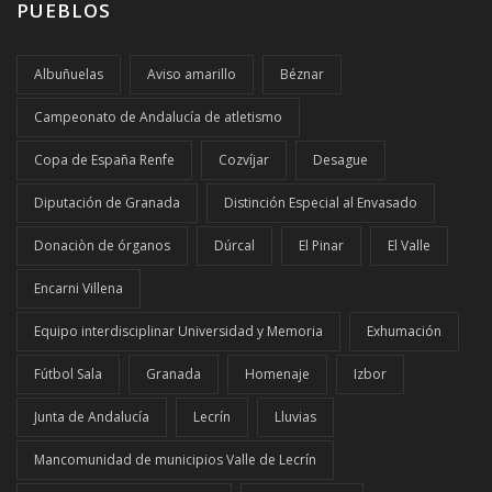
PUEBLOS
Albuñuelas
Aviso amarillo
Béznar
Campeonato de Andalucía de atletismo
Copa de España Renfe
Cozvíjar
Desague
Diputación de Granada
Distinción Especial al Envasado
Donaciòn de órganos
Dúrcal
El Pinar
El Valle
Encarni Villena
Equipo interdisciplinar Universidad y Memoria
Exhumación
Fútbol Sala
Granada
Homenaje
Izbor
Junta de Andalucía
Lecrín
Lluvias
Mancomunidad de municipios Valle de Lecrín