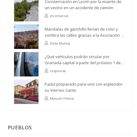
Consternación en Lecrín por la muerte de
un vecino en un accidente de camión
elcomarcal
Mandalas de ganchillo llenan de color y
sombra las calles gracias a la Asociación de
Vecinos Río Ízbor
Delia Molina
¿Qué vehículos podrán circular por
Granada capital a partir del próximo 1 de
abril?
respinosa
Padul preparado para vivir con esplendor
su Viernes Santo
Manuel Villena
PUEBLOS