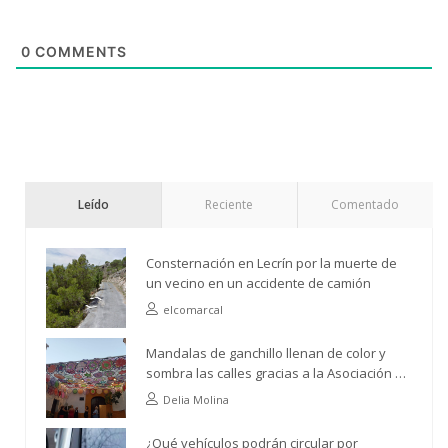
0
COMMENTS
Leído
Reciente
Comentado
Consternación en Lecrín por la muerte de
un vecino en un accidente de camión
elcomarcal
Mandalas de ganchillo llenan de color y
sombra las calles gracias a la Asociación de
Vecinos Río Ízbor
Delia Molina
¿Qué vehículos podrán circular por