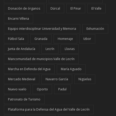
Donaciòn de órganos
Dúrcal
El Pinar
El Valle
Encarni Villena
Equipo interdisciplinar Universidad y Memoria
Exhumación
Fútbol Sala
Granada
Homenaje
Izbor
Junta de Andalucía
Lecrín
Lluvias
Mancomunidad de municipios Valle de Lecrín
Marcha en Defenda del Agua
María Aguado
Mercado Medieval
Navarro García
Nigüelas
Nuevo vuelo
Oporto
Padul
Patronato de Turismo
Plataforma para la Defensa del Agua del Valle de Lecrín