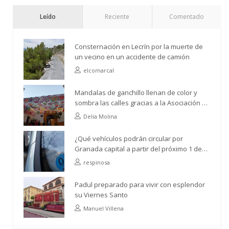
Leído
Reciente
Comentado
Consternación en Lecrín por la muerte de
un vecino en un accidente de camión
elcomarcal
Mandalas de ganchillo llenan de color y
sombra las calles gracias a la Asociación de
Vecinos Río Ízbor
Delia Molina
¿Qué vehículos podrán circular por
Granada capital a partir del próximo 1 de
abril?
respinosa
Padul preparado para vivir con esplendor
su Viernes Santo
Manuel Villena