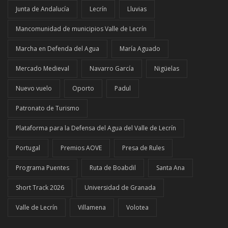
Junta de Andalucía
Lecrín
Lluvias
Mancomunidad de municipios Valle de Lecrín
Marcha en Defenda del Agua
María Aguado
Mercado Medieval
Navarro García
Nigüelas
Nuevo vuelo
Oporto
Padul
Patronato de Turismo
Plataforma para la Defensa del Agua del Valle de Lecrín
Portugal
Premios AOVE
Presa de Rules
Programa Puentes
Ruta de Boabdil
Santa Ana
Short Track 2026
Universidad de Granada
Valle de Lecrín
Villamena
Volotea