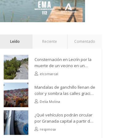
Leído
Reciente
Comentado
Consternación en Lecrín por la
muerte de un vecino en un
accidente de camión
elcomarcal
Mandalas de ganchillo llenan de
color y sombra las calles gracias
a la Asociación de Vecinos Río
Delia Molina
Ízbor
¿Qué vehículos podrán circular
por Granada capital a partir del
próximo 1 de abril?
respinosa