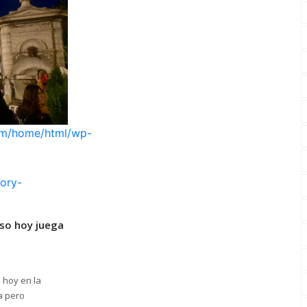
com/home/html/wp-
ory-
eso hoy juega
 hoy en la
a pero