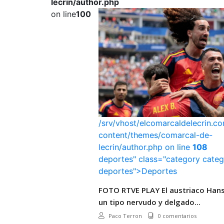
lecrin/author.php
on line
100
/srv/vhost/elcomarcaldelecrin.
content/themes/comarcal-de-
lecrin/author.php on line
108
deportes" class="category categ
deportes">Deportes
FOTO RTVE PLAY El austriaco Hansi
un tipo nervudo y delgado...
Paco Terron
0 comentarios