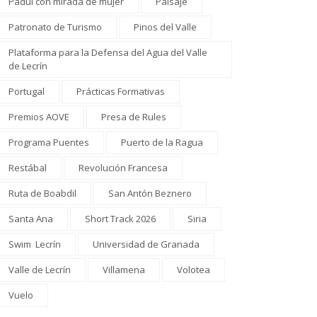
Padul con mirada de mujer
Paisaje
Patronato de Turismo
Pinos del Valle
Plataforma para la Defensa del Agua del Valle
de Lecrín
Portugal
Prácticas Formativas
Premios AOVE
Presa de Rules
Programa Puentes
Puerto de la Ragua
Restábal
Revolución Francesa
Ruta de Boabdil
San Antón Beznero
Santa Ana
Short Track 2026
Siria
Swim Lecrín
Universidad de Granada
Valle de Lecrín
Villamena
Volotea
Vuelo