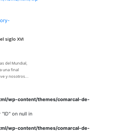
ory-
l siglo XVI
tas del Mundial,
a una final
live y nosotros
no y Lamín,
html/wp-content/themes/comarcal-de-
"ID" on null in
html/wp-content/themes/comarcal-de-