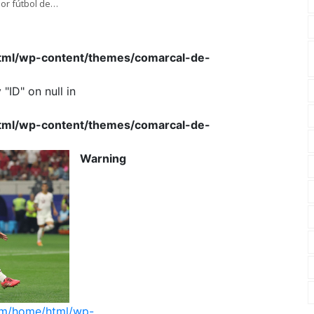
or fútbol de
html/wp-content/themes/comarcal-de-
"ID" on null in
html/wp-content/themes/comarcal-de-
Warning
com/home/html/wp-