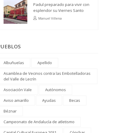
Padul preparado para vivir con
esplendor su Viernes Santo
Manuel Villena
PUEBLOS
Albuñuelas
Apellido
Asamblea de Vecinos contra las Embotelladoras
del Valle de Lecrín
Asociación Vale
Autónomos
Aviso amarillo
Ayudas
Becas
Béznar
Campeonato de Andalucía de atletismo
Capital Cultural Europea 2031
Cónchar