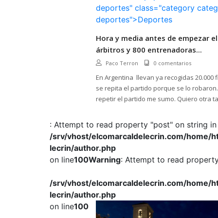
deportes" class="category categ
deportes">Deportes
Hora y media antes de empezar el
árbitros y 800 entrenadoras...
Paco Terron
0 comentarios
En Argentina llevan ya recogidas 20.000 
se repita el partido porque se lo robaron.
repetir el partido me sumo. Quiero otra t
olvidar. Y a ser posible que sea en Nueva 
pues entonces en Dúrcal, aquí, en la Esta
: Attempt to read property "post" on string in
/srv/vhost/elcomarcaldelecrin.com/home/
lecrin/author.php
on line
100
Warning
: Attempt to read property 
/srv/vhost/elcomarcaldelecrin.com/home/
lecrin/author.php
on line
100