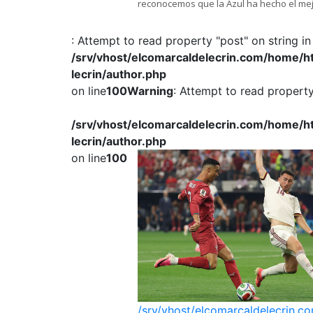
reconocemos que la Azul ha hecho el mej
este Mundial.
: Attempt to read property "post" on string in
/srv/vhost/elcomarcaldelecrin.com/home/
lecrin/author.php
on line
100
Warning
: Attempt to read property 
/srv/vhost/elcomarcaldelecrin.com/home/
lecrin/author.php
on line
100
/srv/vhost/elcomarcaldelecrin.