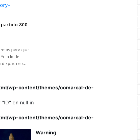
ory-
 partido 800
firmas para que
 Yo a lo de
arde para no
York. Y si no
ción.
html/wp-content/themes/comarcal-de-
"ID" on null in
html/wp-content/themes/comarcal-de-
Warning