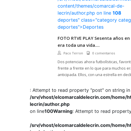
content/themes/comarcal-de-
lecrin/author.php on line
108
deportes" class="category categ
deportes">Deportes
FOTO RTVE PLAY Sesenta años en e
era toda una vida....
Paco Terron
0 comentarios
Dos potencias ahora futbolísticas, favori
frente a frente en lo que para muchos er
anticipada. Ellos, con una estrella en dec
con una superestrella emergente. Cristia
mano a mano, frente a frente
: Attempt to read property "post" on string in
/srv/vhost/elcomarcaldelecrin.com/home/
lecrin/author.php
on line
100
Warning
: Attempt to read property 
/srv/vhost/elcomarcaldelecrin.com/home/