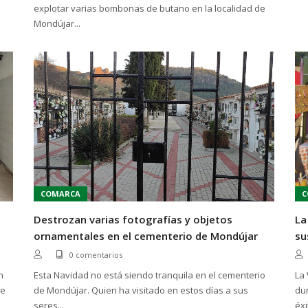
explotar varias bombonas de butano en la localidad de
Mondújar...
COMARCA
C
Destrozan varias fotografías y objetos
La
ornamentales en el cementerio de Mondújar
su
0 comentarios
n
Esta Navidad no está siendo tranquila en el cementerio
La
te
de Mondújar. Quien ha visitado en estos días a sus
du
seres...
éxit