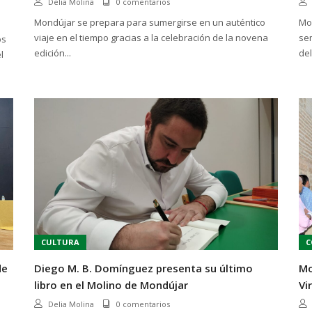
Delia Molina
0 comentarios
Mondújar se prepara para sumergirse en un auténtico
Mon
viaje en el tiempo gracias a la celebración de la novena
sem
os
edición...
del.
l
CULTURA
C
de
Diego M. B. Domínguez presenta su último
Mo
libro en el Molino de Mondújar
Vi
Delia Molina
0 comentarios