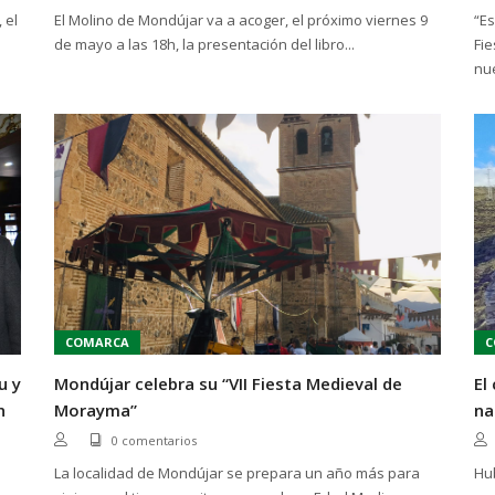
 el
El Molino de Mondújar va a acoger, el próximo viernes 9
“Es
de mayo a las 18h, la presentación del libro...
Fi
nue
COMARCA
C
u y
Mondújar celebra su “VII Fiesta Medieval de
El
n
Morayma”
na
0 comentarios
La localidad de Mondújar se prepara un año más para
Hu