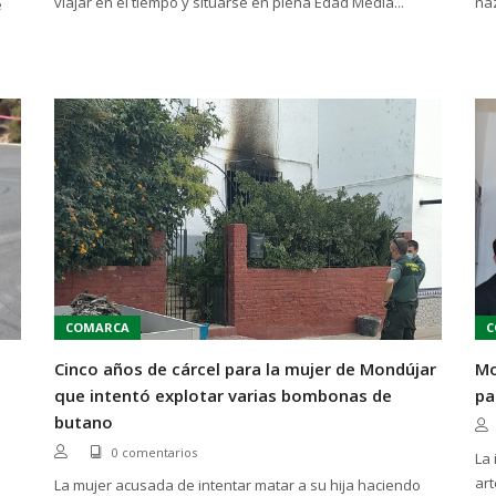
viajar en el tiempo y situarse en plena Edad Media...
naz
e
COMARCA
C
Cinco años de cárcel para la mujer de Mondújar
Mo
que intentó explotar varias bombonas de
pa
butano
0 comentarios
La
art
La mujer acusada de intentar matar a su hija haciendo