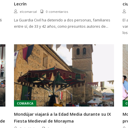
Lecrín
ci
elcomarcal
0 comentarios
6
La Guardia Civil ha detenido a dos personas, familiares
El
entre sí, de 33 y 42 años, como presuntos autores de...
van
los.
COMARCA
C
Mondújar viajará a la Edad Media durante su IX
Mo
 de
Fiesta Medieval de Morayma
pr