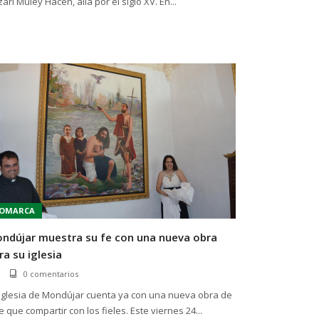
arí Muley Hacén, allá por el siglo XV. En...
OMARCA
ndújar muestra su fe con una nueva obra
ra su iglesia
0 comentarios
 iglesia de Mondújar cuenta ya con una nueva obra de
e que compartir con los fieles. Este viernes 24...